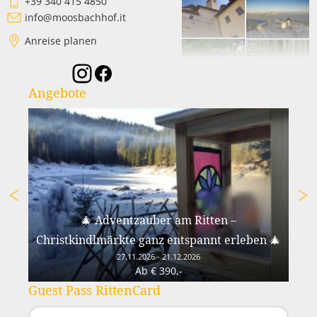
+39 340 415 4850
info@moosbachhof.it
Anreise planen
Angebote
r
🎄 Adventzauber am Ritten –
️
Christkindlmärkte ganz entspannt erleben 🎄
27.11.2026 - 21.12.2026
Ab € 390,-
Guest Pass RittenCard