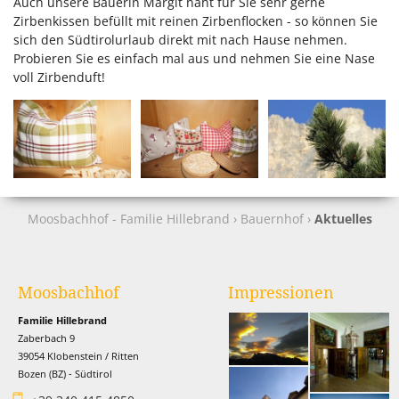
Auch unsere Bäuerin Margit näht für Sie sehr gerne
Zirbenkissen befüllt mit reinen Zirbenflocken - so können Sie
sich den Südtirolurlaub direkt mit nach Hause nehmen.
Probieren Sie es einfach mal aus und nehmen Sie eine Nase
voll Zirbenduft!
Moosbachhof - Familie Hillebrand
›
Bauernhof
›
Aktuelles
Moosbachhof
Impressionen
Familie Hillebrand
Zaberbach 9
39054 Klobenstein / Ritten
Bozen (BZ) - Südtirol