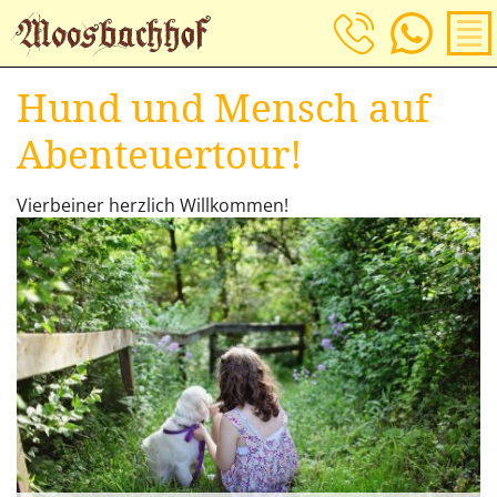
Jetzt Anfragen!
Hund und Mensch auf
Abenteuertour!
Vierbeiner herzlich Willkommen!