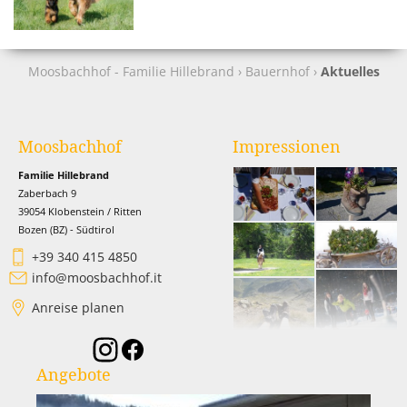
Moosbachhof - Familie Hillebrand
›
Bauernhof
›
Aktuelles
Moosbachhof
Impressionen
Familie Hillebrand
Zaberbach 9
39054 Klobenstein / Ritten
Bozen (BZ) - Südtirol
+39 340 415 4850
info@moosbachhof.it
Anreise planen
Angebote