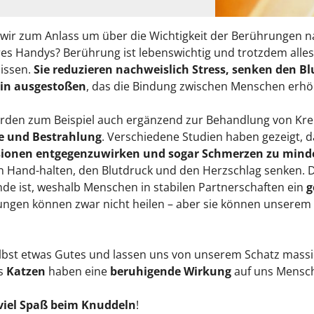
wir zum Anlass um über die Wichtigkeit der Berührungen n
es Handys? Berührung ist lebenswichtig und trotzdem alles
issen.
Sie reduzieren nachweislich Stress, senken den 
in ausgestoßen
, das die Bindung zwischen Menschen erhö
den zum Beispiel auch ergänzend zur Behandlung von Kreb
e und Bestrahlung
. Verschiedene Studien haben gezeigt, 
sionen entgegenzuwirken und sogar Schmerzen zu mind
Hand-halten, den Blutdruck und den Herzschlag senken. Di
nde ist, weshalb Menschen in stabilen Partnerschaften ein
g
ngen können zwar nicht heilen – aber sie können unserem K
elbst etwas Gutes und lassen uns von unserem Schatz massie
rs
Katzen
haben eine
beruhigende Wirkung
auf uns Mensc
viel Spaß beim Knuddeln
!