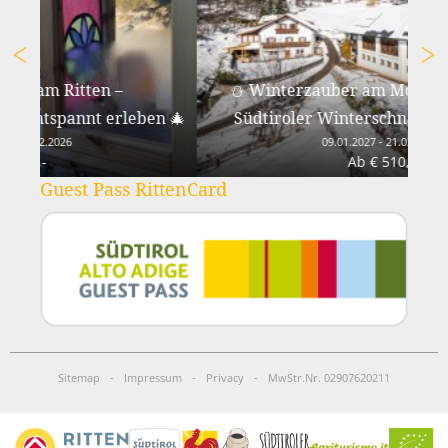
tten –
☃️ Winterzauber am Moosbachhof – Ih
nt erleben 🎄
Südtiroler Winterschnäppchen 2027☃️
09.01.2027 - 21.03.2027
Ab € 510,-
Guest Pass RittenCard
Sitemap
-
Impressum
-
Privacy
-
MwStr.Nr. 02907620211