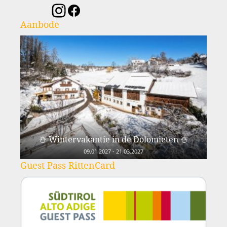
Aanbode
☃️ Wintervakantie in de Dolomieten ☃️
09.01.2027 - 21.03.2027
Guest Pass RittenCard