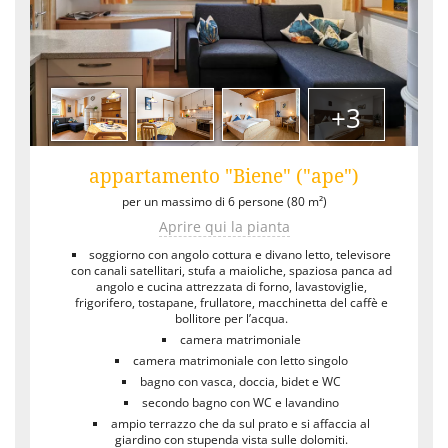
+3
appartamento "Biene" ("ape")
per un massimo di 6 persone (80 m²)
Aprire qui la pianta
soggiorno con angolo cottura e divano letto, televisore
con canali satellitari, stufa a maioliche, spaziosa panca ad
angolo e cucina attrezzata di forno, lavastoviglie,
frigorifero, tostapane, frullatore, macchinetta del caffè e
bollitore per l’acqua.
camera matrimoniale
camera matrimoniale con letto singolo
bagno con vasca, doccia, bidet e WC
secondo bagno con WC e lavandino
ampio terrazzo che da sul prato e si affaccia al
giardino con stupenda vista sulle dolomiti.