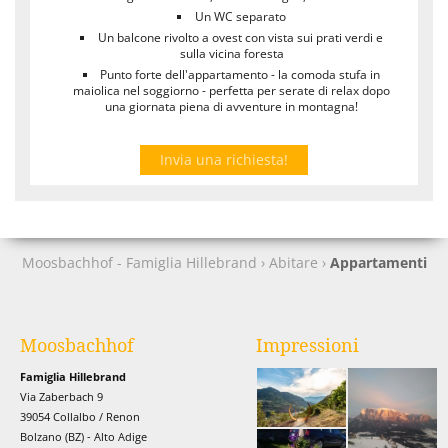
Un WC separato
Un balcone rivolto a ovest con vista sui prati verdi e
sulla vicina foresta
Punto forte dell'appartamento - la comoda stufa in
maiolica nel soggiorno - perfetta per serate di relax dopo
una giornata piena di avventure in montagna!
Invia una richiesta!
Moosbachhof - Famiglia Hillebrand
›
Abitare
›
Appartamenti
Moosbachhof
Impressioni
Famiglia Hillebrand
Via Zaberbach 9
39054 Collalbo / Renon
Bolzano (BZ) - Alto Adige