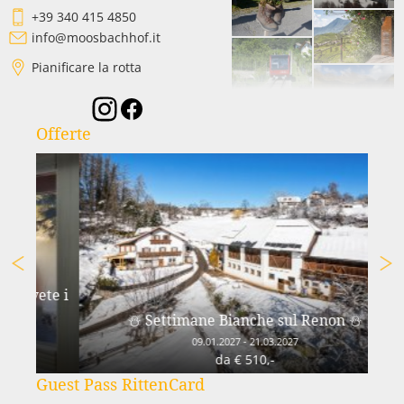
+39 340 415 4850
info@moosbachhof.it
Pianificare la rotta
Offerte
te i
Mag
☃️ Settimane Bianche sul Renon ☃️
09.01.2027 - 21.03.2027
da € 510,-
Guest Pass RittenCard