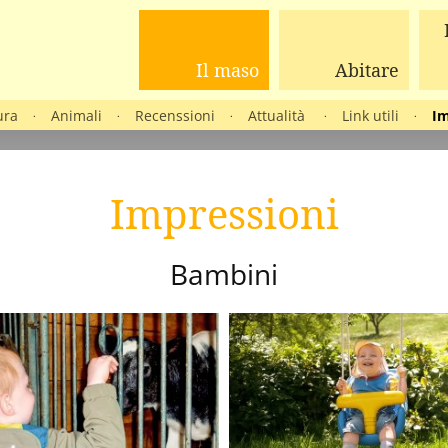
Il maso
Abitare
ura
Animali
Recenssioni
Attualità
Link utili
Im
·
·
·
·
·
Impressioni
Bambini