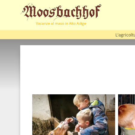
Vacanze al maso in Alto Adige
L'agricolt